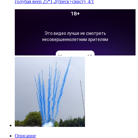
голубая веер 25*1,2(треск+свист)_4/1
Описание