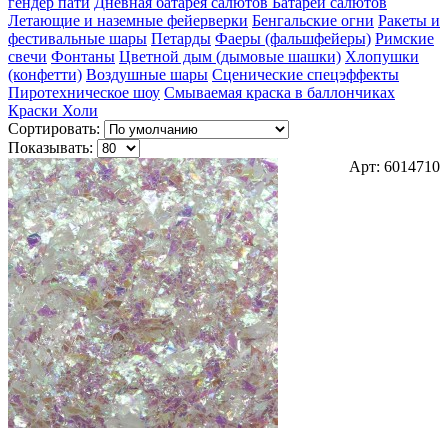
гендер пати
Дневная батарея салютов
Батареи салютов
Летающие и наземные фейерверки
Бенгальские огни
Ракеты и
фестивальные шары
Петарды
Фаеры (фальшфейеры)
Римские
свечи
Фонтаны
Цветной дым (дымовые шашки)
Хлопушки
(конфетти)
Воздушные шары
Сценические спецэффекты
Пиротехническое шоу
Смываемая краска в баллончиках
Краски Холи
Сортировать:
Показывать:
Арт: 6014710