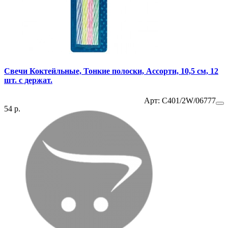
Свечи Коктейльные, Тонкие полоски, Ассорти, 10,5 см, 12
шт. с держат.
Арт: C401/2W/06777
54 р.