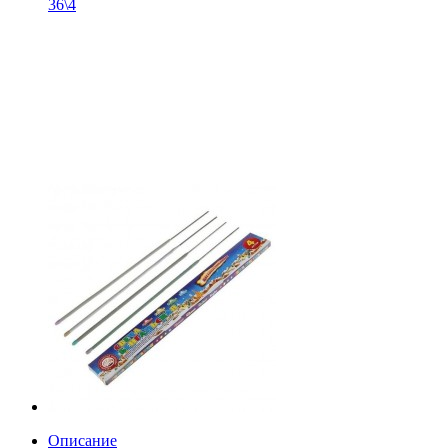
36\4
Описание