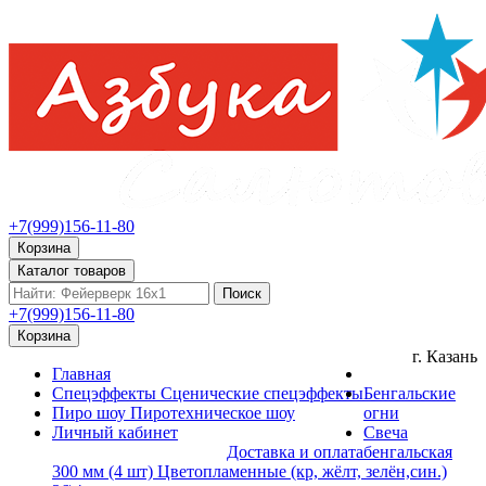
+7(999)156-11-80
Корзина
Каталог товаров
Поиск
+7(999)156-11-80
Корзина
г. Казань
Главная
Спецэффекты
Сценические спецэффекты
Бенгальские
Пиро шоу
Пиротехническое шоу
огни
Личный кабинет
Свеча
Доставка и оплата
бенгальская
300 мм (4 шт) Цветопламенные (кр, жёлт, зелён,син.)