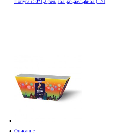
Попугай 50*1,2 (зел.,гол.,кр.,жел.,фиол.)_2/1
Описание