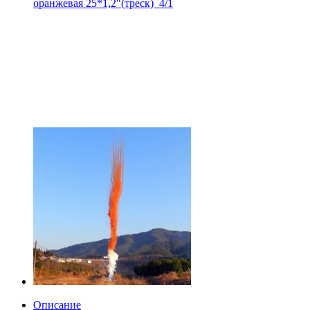
оранжевая 25*1,2"(треск)_4/1
Описание