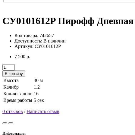
СУ0101612P Пирофф Дневная б
Код товара: 742657
Доступность:
В наличии
Артикул: СУ0101612P
7 500 р.
В корзину
Высота
30 м
Калибр
1,2
Кол-во залпов
16
Время работы
5 сек
0 отзывов
/
Написать отзыв
Информация