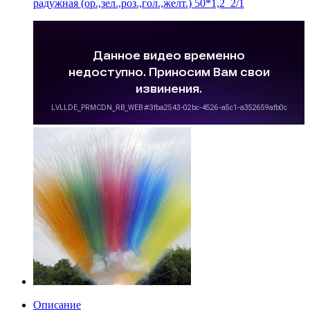
радужная (ор.,зел.,роз.,гол.,желт.) 50*1,2_2/1
Описание