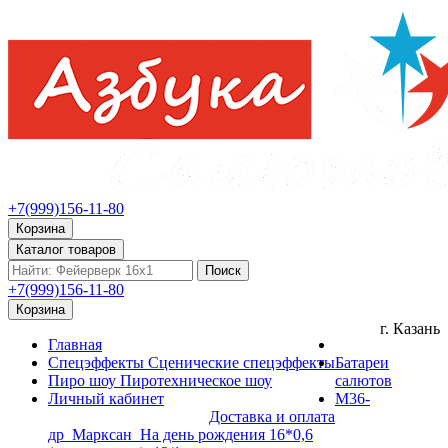
+7(999)156-11-80
Корзина
Каталог товаров
Поиск
+7(999)156-11-80
Корзина
г. Казань
Главная
Спецэффекты
Сценические спецэффекты
Батареи
Пиро шоу
Пиротехническое шоу
салютов
Личный кабинет
М36-
Доставка и оплата
др_Марксан_На день рождения 16*0,6