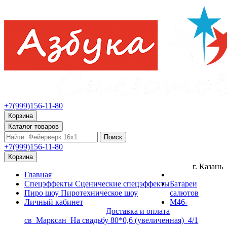
+7(999)156-11-80
Корзина
Каталог товаров
Поиск
+7(999)156-11-80
Корзина
г. Казань
Главная
Спецэффекты
Сценические спецэффекты
Батареи
Пиро шоу
Пиротехническое шоу
салютов
Личный кабинет
М46-
Доставка и оплата
св_Марксан_На свадьбу 80*0,6 (увеличенная)_4/1