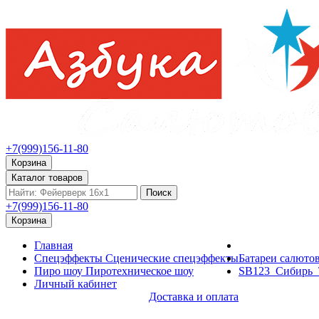
+7(999)156-11-80
Корзина
Каталог товаров
Поиск
+7(999)156-11-80
Корзина
Главная
Спецэффекты
Сценические спецэффекты
Батареи салюто
Пиро шоу
Пиротехническое шоу
SB123_Сибирь_Т
Личный кабинет
Доставка и оплата