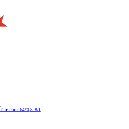
в
анчёнок 64*0,8_8/1