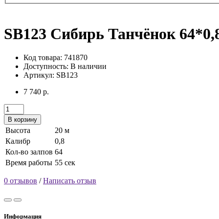
SB123 Сибирь Танчёнок 64*0,8
Код товара: 741870
Доступность:
В наличии
Артикул: SB123
7 740 р.
В корзину
Высота
20 м
Калибр
0,8
Кол-во залпов
64
Время работы
55 сек
0 отзывов
/
Написать отзыв
Информация