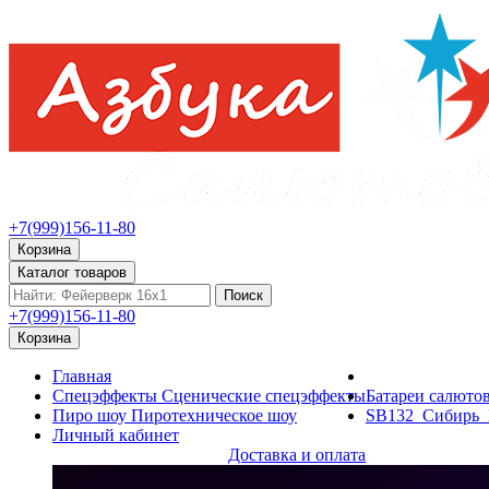
+7(999)156-11-80
Корзина
Каталог товаров
Поиск
+7(999)156-11-80
Корзина
Главная
Спецэффекты
Сценические спецэффекты
Батареи салюто
Пиро шоу
Пиротехническое шоу
SB132_Сибирь_Б
Личный кабинет
Доставка и оплата