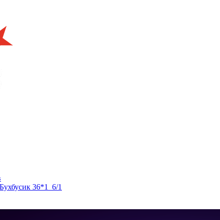
в
ухбусик 36*1_6/1