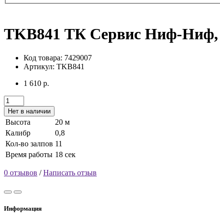
TKB841 ТК Сервис Ниф-Ниф, 
Код товара: 7429007
Артикул: TKB841
1 610 р.
Нет в наличии
Высота
20 м
Калибр
0,8
Кол-во залпов
11
Время работы
18 сек
0 отзывов
/
Написать отзыв
Информация