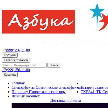
+7(999)156-11-80
Корзина
Каталог товаров
Поиск
+7(999)156-11-80
Корзина
Главная
Спецэффекты
Сценические спецэффекты
Батареи салюто
Пиро шоу
Пиротехническое шоу
TKB841_ТК Сер
Личный кабинет
Доставка и оплата