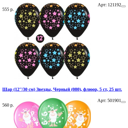
Арт: 121192
555 р.
Шар (12''/30 см) Звезды, Черный (080), флюор, 5 ст, 25 шт.
Арт: 501901
560 р.