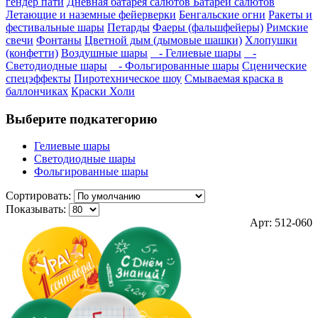
гендер пати
Дневная батарея салютов
Батареи салютов
Летающие и наземные фейерверки
Бенгальские огни
Ракеты и
фестивальные шары
Петарды
Фаеры (фальшфейеры)
Римские
свечи
Фонтаны
Цветной дым (дымовые шашки)
Хлопушки
(конфетти)
Воздушные шары
- Гелиевые шары
-
Светодиодные шары
- Фольгированные шары
Сценические
спецэффекты
Пиротехническое шоу
Смываемая краска в
баллончиках
Краски Холи
Выберите подкатегорию
Гелиевые шары
Светодиодные шары
Фольгированные шары
Сортировать:
Показывать:
Арт: 512-060