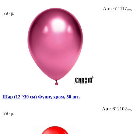
Арт: 611117
550 р.
Шар (12''/30 см) Фуше, хром, 50 шт.
Арт: 612102
550 р.