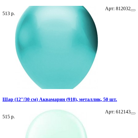
Арт: 812032
513 р.
Шар (12''/30 см) Аквамарин (918), металлик, 50 шт.
Арт: 612143
515 р.