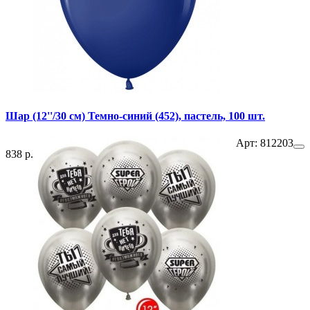
Шар (12''/30 см) Темно-синий (452), пастель, 100 шт.
Арт: 812203
838 р.