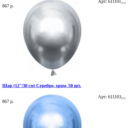
Арт: 611101
867 р.
Шар (12''/30 см) Серебро, хром, 50 шт.
Арт: 611103
867 р.