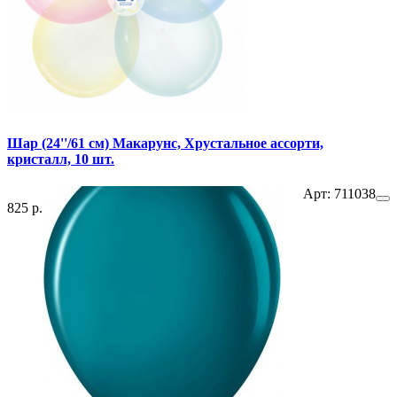
Шар (24''/61 см) Макарунс, Хрустальное ассорти,
кристалл, 10 шт.
Арт: 711038
825 р.