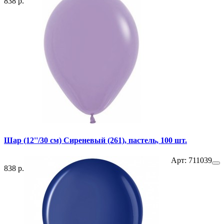
838 р.
Шар (12''/30 см) Сиреневый (261), пастель, 100 шт.
Арт: 711039
838 р.