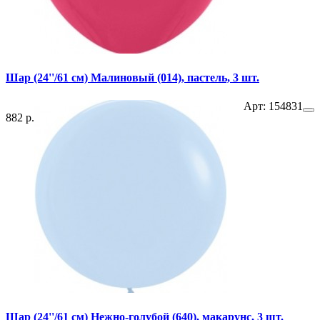
Шар (24''/61 см) Малиновый (014), пастель, 3 шт.
Арт: 154831
882 р.
Шар (24''/61 см) Нежно-голубой (640), макарунс, 3 шт.