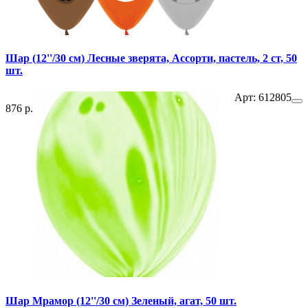
Шар (12''/30 см) Лесные зверята, Ассорти, пастель, 2 ст, 50
шт.
Арт: 612805
876 р.
Шар Мрамор (12''/30 см) Зеленый, агат, 50 шт.