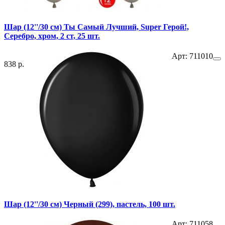
Шар (12''/30 см) Ты Самый Лучший, Super Герой!,
Серебро, хром, 2 ст, 25 шт.
Арт: 711010
838 р.
Шар (12''/30 см) Черный (299), пастель, 100 шт.
Арт: 711058