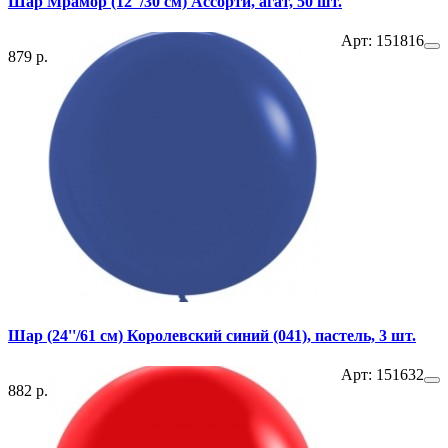
Шар Мрамор (12''/30 см) Ассорти, агат, 50 шт.
Арт: 151816
879 р.
Шар (24''/61 см) Королевский синий (041), пастель, 3 шт.
Арт: 151632
882 р.