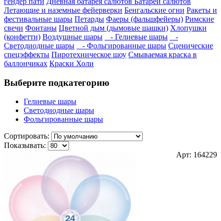
гендер пати
Дневная батарея салютов
Батареи салютов
Летающие и наземные фейерверки
Бенгальские огни
Ракеты и
фестивальные шары
Петарды
Фаеры (фальшфейеры)
Римские
свечи
Фонтаны
Цветной дым (дымовые шашки)
Хлопушки
(конфетти)
Воздушные шары
- Гелиевые шары
-
Светодиодные шары
- Фольгированные шары
Сценические
спецэффекты
Пиротехническое шоу
Смываемая краска в
баллончиках
Краски Холи
Выберите подкатегорию
Гелиевые шары
Светодиодные шары
Фольгированные шары
Сортировать:
Показывать:
Арт: 164229