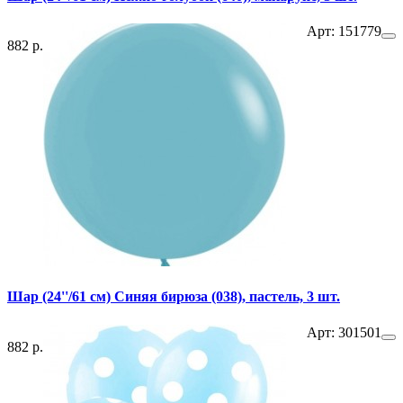
Арт: 151779
882 р.
Шар (24''/61 см) Синяя бирюза (038), пастель, 3 шт.
Арт: 301501
882 р.