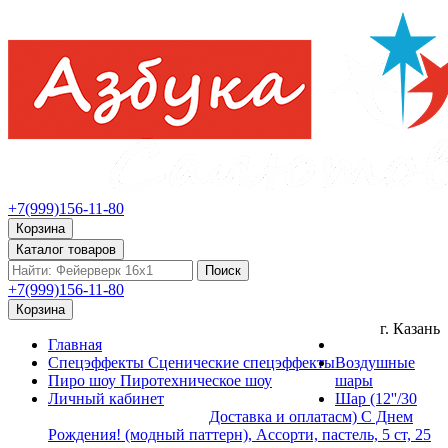
+7(999)156-11-80
Корзина
Каталог товаров
Поиск
+7(999)156-11-80
Корзина
г. Казань
Главная
Спецэффекты
Сценические спецэффекты
Воздушные
Пиро шоу
Пиротехническое шоу
шары
Личный кабинет
Шар (12''/30
Доставка и оплата
см) С Днем
Рождения! (модный паттерн), Ассорти, пастель, 5 ст, 25