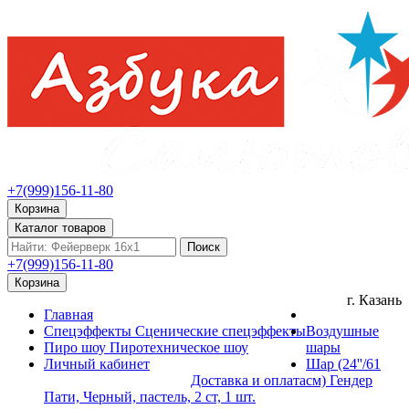
+7(999)156-11-80
Корзина
Каталог товаров
Поиск
+7(999)156-11-80
Корзина
г. Казань
Главная
Спецэффекты
Сценические спецэффекты
Воздушные
Пиро шоу
Пиротехническое шоу
шары
Личный кабинет
Шар (24''/61
Доставка и оплата
см) Гендер
Пати, Черный, пастель, 2 ст, 1 шт.