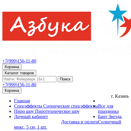
+7(999)156-11-80
Корзина
Каталог товаров
Поиск
+7(999)156-11-80
Корзина
г. Казань
Главная
Спецэффекты
Сценические спецэффекты
Все для
Пиро шоу
Пиротехническое шоу
праздника
Личный кабинет
Бант Звезда,
Доставка и оплата
Солнечный
микс, 5 см, 1 шт.